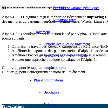
Principaux variants génétiques
Débat politique sur l’amélioration des soins pour les Alphas
Alpha-1 Plus Belgium a reçu le rapport de l’événement
Improving Ca
Mutations rares
des membres du parlement européen, comme Isabel Wiseler-Lima et M
Traitement
Alpha-1 Plus soutient l’appel à l’action lancé par Alpha-1 Global aux au
points suivants :
Options actuelles de traitement
Optimiser le travail des Réseaux Européens de Référence (ERN
Améliorer le diagnostic des patients atteints d’alpha-1 par des a
Améliorer l’accès au traitement par la disponibilité et le rembo
Nouvelles options de traitement
Adopter une approche politique holistique de l’Alpha-1.
Cliquez
ici
pour le rapport complet.
Don de plasma
Cliquez
ici
pour l’enregistrement audio de l’événement.
Plus d’informations
Brochures
Nutrition
Navigation