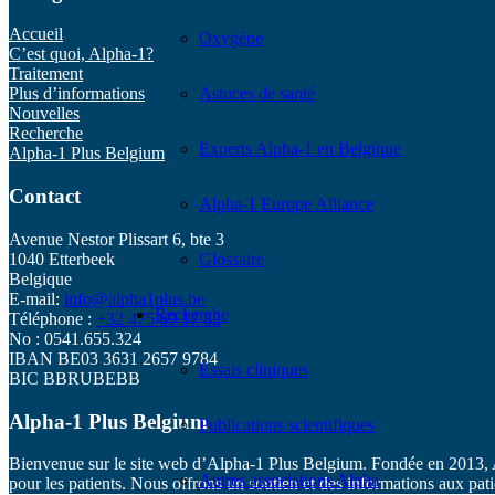
Accueil
Oxygène
C’est quoi, Alpha-1?
Traitement
Astuces de santé
Plus d’informations
Nouvelles
Recherche
Experts Alpha-1 en Belgique
Alpha-1 Plus Belgium
Contact
Alpha-1 Europe Alliance
Avenue Nestor Plissart 6, bte 3
1040 Etterbeek
Glossaire
Belgique
E-mail:
info@alpha1plus.be
Recherche
Téléphone :
+32 475 69 17 82
No : 0541.655.324
IBAN BE03 3631 2657 9784
Essais cliniques
BIC BBRUBEBB
Alpha-1 Plus Belgium
Publications scientifiques
Bienvenue sur le site web d’Alpha-1 Plus Belgium. Fondée en 2013, Alp
Autres associations Alpha
pour les patients. Nous offrons un soutien et des informations aux patien